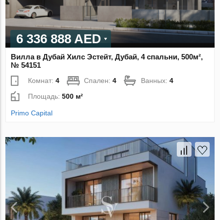
6 336 888 AED
Вилла в Дубай Хилс Эстейт, Дубай, 4 спальни, 500м²,
№ 54151
Комнат:
4
Спален:
4
Ванных:
4
Площадь:
500 м²
Primo Capital