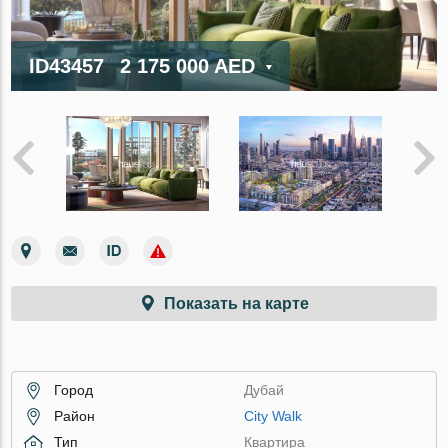
ID43457
2 175 000 AED
Показать на карте
Город
Дубай
Район
City Walk
Тип
Квартира