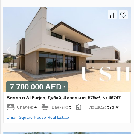
7 700 000 AED
Вилла в Al Furjan, Дубай, 4 спальни, 575м², № 46747
Спален:
4
Ванных:
5
Площадь:
575 м²
Union Square House Real Estate