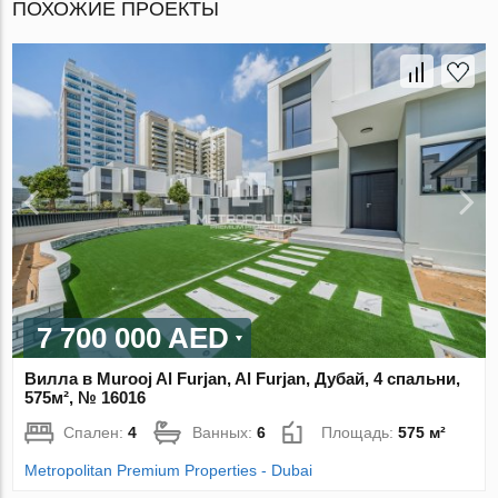
ПОХОЖИЕ ПРОЕКТЫ
7 700 000 AED
Вилла в Murooj Al Furjan, Al Furjan, Дубай, 4 спальни,
575м², № 16016
Спален:
4
Ванных:
6
Площадь:
575 м²
Metropolitan Premium Properties - Dubai