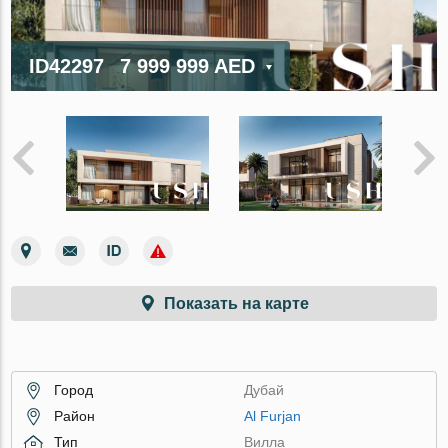
ID42297
7 999 999 AED
Показать на карте
Город
Дубай
Район
Al Furjan
Тип
Вилла