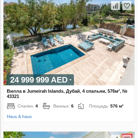
24 999 999 AED
Вилла в Jumeirah Islands, Дубай, 4 спальни, 576м², №
43321
Спален:
4
Ванных:
6
Площадь:
576 м²
Haus & haus