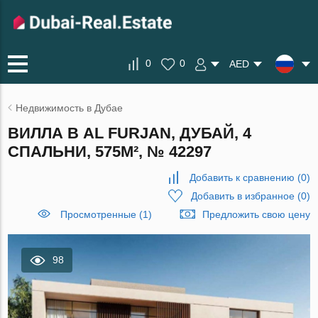
0
0
AED
Недвижимость в Дубае
ВИЛЛА В AL FURJAN, ДУБАЙ, 4
СПАЛЬНИ, 575М², № 42297
Добавить к сравнению
(
0
)
Добавить в избранное
(
0
)
Просмотренные (1)
Предложить свою цену
98