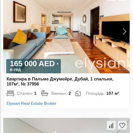
165 000 AED
в год
Квартира в Пальме Джумейре, Дубай, 1 спальня,
107м², № 37956
Спален:
1
Ванных:
2
Площадь:
107 м²
Elysian Real Estate Broker