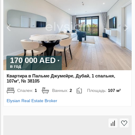
170 000 AED
в год
Квартира в Пальме Джумейре, Дубай, 1 спальня,
107м², № 38105
Спален:
1
Ванных:
2
Площадь:
107 м²
Elysian Real Estate Broker