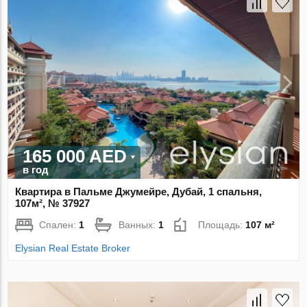
165 000 AED
в год
Квартира в Пальме Джумейре, Дубай, 1 спальня,
107м², № 37927
Спален:
1
Ванных:
1
Площадь:
107 м²
Elysian Real Estate Broker