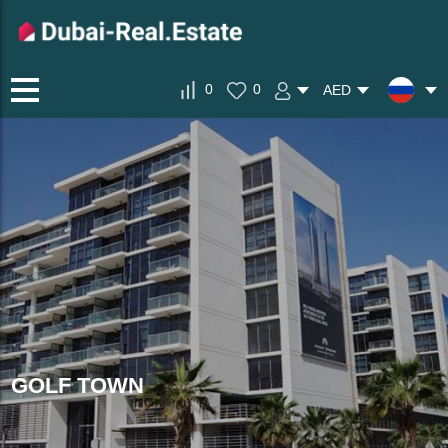
0
0
AED
GOLF TOWN