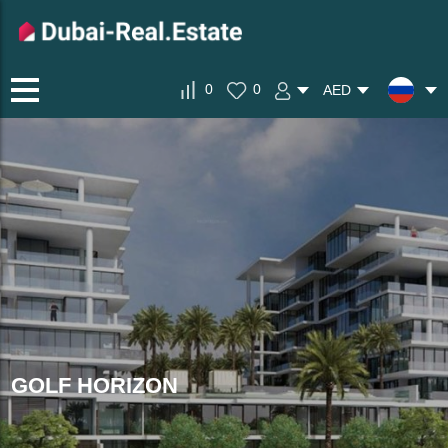
0
0
AED
GOLF HORIZON