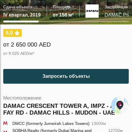
Сдача объекта
Площадь
Застройщик
IV квартал, 2019
от 158 м²
DAMAC Prop
5,0
от 2 650 000 AED
от 9 025 AED/м²
Запросить объекты
Местоположение
DAMAC CRESCENT TOWER A, IMPZ - AL
FAY RD - DAMAC HILLS - MUDON - UAE
DMCC (formerly Jumeirah Lakes Towers)
13000м
SOBHA Realty (formerly Dubai Marina and
12700м