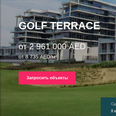
GOLF TERRACE
от 2 961 000 AED
от 8 735 AED/м²
Запросить объекты
Сд
II