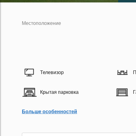
Местоположение
Телевизор
П
Крытая парковка
Г
Больше особенностей