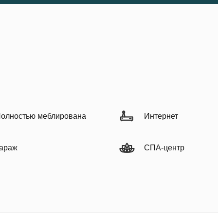
олностью меблирована
Интернет
араж
СПА-центр