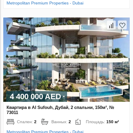
Metropolitan Premium Properties - Dubai
4 400 000 AED
Квартира в Al Sufouh, Дубай, 2 спальни, 150м², №
73011
Спален:
2
Ванных:
2
Площадь:
150 м²
Metropolitan Premium Properties - Dubai