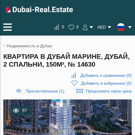
0
0
AED
Недвижимость в Дубае
КВАРТИРА В ДУБАЙ МАРИНЕ, ДУБАЙ,
2 СПАЛЬНИ, 150М², № 14630
Добавить к сравнению
(
0
)
Добавить в избранное
(
0
)
Просмотренные (1)
Предложить свою цену
87