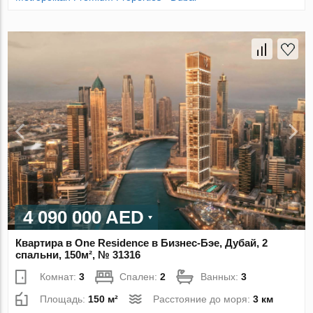
4 090 000 AED
Квартира в One Residence в Бизнес-Бэе, Дубай, 2
спальни, 150м², № 31316
Комнат:
3
Спален:
2
Ванных:
3
Площадь:
150 м²
Расстояние до моря:
3 км