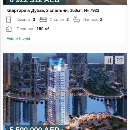
Квартира в Дубае, 2 спальни, 150м², № 7923
Комнат:
3
Спален:
2
Ванных:
2
Площадь:
150 м²
Estate Invest