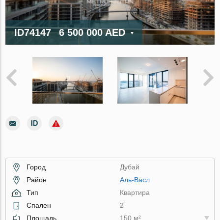
ID74147
6 500 000 AED
Город
Дубай
Район
Аль-Васл
Тип
Квартира
Спален
2
Площадь
150 м²