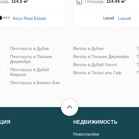
щадь:
114.5 м²
Площадь:
114.44 м²
Azco Real Estate
Lazudi
Пентхаусы в Дубае
Виллы в Дубае
Т
Пентхаусы в Пальме
Виллы в Пальме Джумейре
Т
Джумейре
Виллы в Дубай Хиллс
Т
е
Пентхаусы в Дубай
Виллы в Тилал аль Гаф
Т
Марине
Пентхаусы в Бизнес-Бэе
ЦИЯ
НЕДВИЖИМОСТЬ
Новостройки