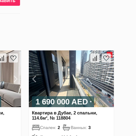
равить
1 690 000 AED
и,
Квартира в Дубае, 2 спальни,
114.6м², № 118804
Спален:
2
Ванных:
3