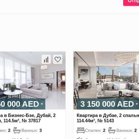
Отп
50 000 AED
3 150 000 AED
а в Бизнес-Бэе, Дубай, 2
Квартира в Дубае, 2 спальн
, 114.5м², № 37817
114.44м², № 5143
лен:
2
Ванных:
3
Спален:
2
Ванных:
2