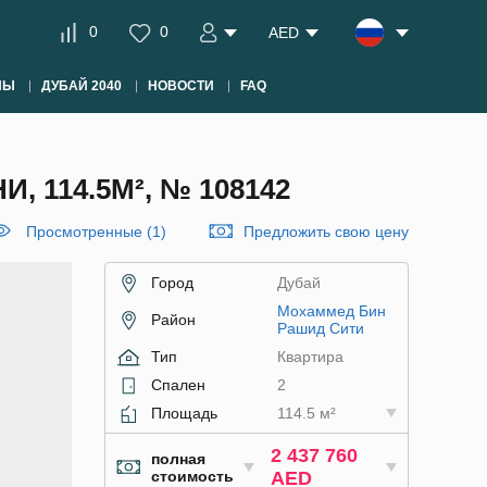
0
0
AED
НЫ
ДУБАЙ 2040
НОВОСТИ
FAQ
 114.5М², № 108142
Просмотренные (1)
Предложить свою цену
Город
Дубай
Мохаммед Бин
Район
Рашид Сити
Тип
Квартира
Спален
2
Площадь
114.5 м²
2 437 760
полная
стоимость
AED