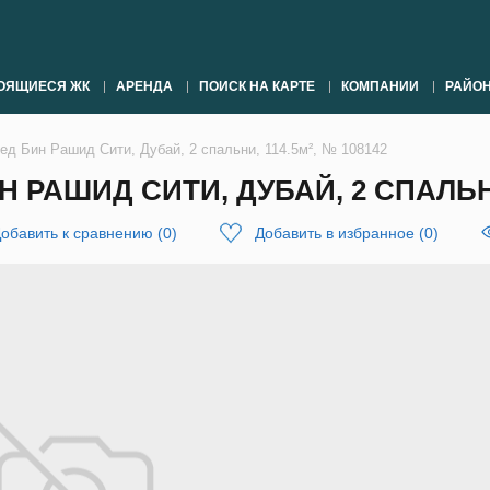
ОЯЩИЕСЯ ЖК
АРЕНДА
ПОИСК НА КАРТЕ
КОМПАНИИ
РАЙО
д Бин Рашид Сити, Дубай, 2 спальни, 114.5м², № 108142
РАШИД СИТИ, ДУБАЙ, 2 СПАЛЬНИ,
обавить к сравнению
(
0
)
Добавить в избранное
(
0
)