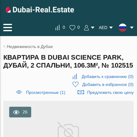
0
0
AED
Недвижимость в Дубае
КВАРТИРА В DUBAI SCIENCE PARK,
ДУБАЙ, 2 СПАЛЬНИ, 106.3М², № 102515
Добавить к сравнению
(
0
)
Добавить в избранное
(
0
)
Просмотренные (1)
Предложить свою цену
26