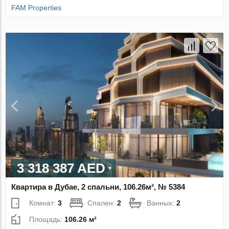
FAM Properties
3 318 387 AED
Квартира в Дубае, 2 спальни, 106.26м², № 5384
Комнат:
3
Спален:
2
Ванных:
2
Площадь:
106.26 м²