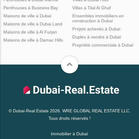
Penthouses à Business Bay
Villas à Tilal Al Ghaf
Maisons de ville à Dubaï
Ensembles immobiliers en
construction à Dubaï
Maisons de ville à Dubai Land
Projets achevés à Dubaï
Maisons de ville à Al Furjan
Duplex à vendre à Dubai
Maisons de ville à Damac Hills
Propriété commerciale à Dubaï
© Dubai-Real.Estate 2026. WRE GLOBAL REAL ESTATE LLC.
Tous droits réservés !
Immobilier à Dubaï