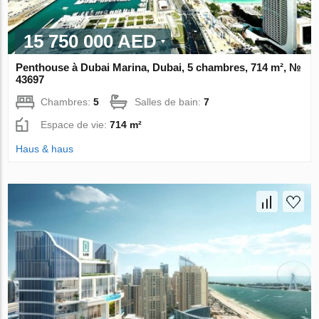
15 750 000 AED
Penthouse à Dubai Marina, Dubai, 5 chambres, 714 m², №
43697
Chambres:
5
Salles de bain:
7
Espace de vie:
714 m²
Haus & haus