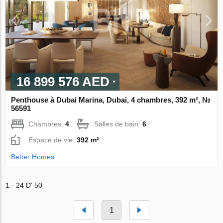
16 899 576 AED
Penthouse à Dubai Marina, Dubai, 4 chambres, 392 m², №
56591
Chambres:
4
Salles de bain:
6
Espace de vie:
392 m²
Better Homes
1 - 24 D' 50
1