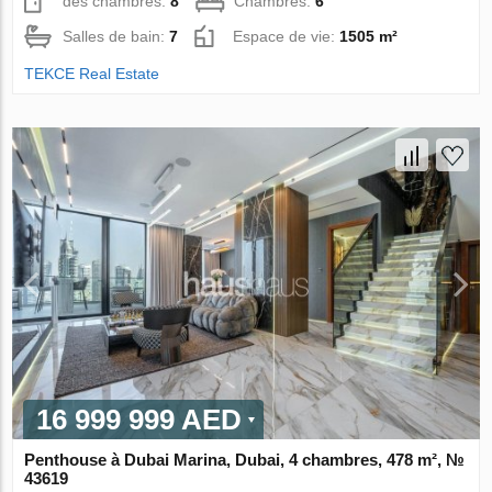
des chambres:
8
Chambres:
6
Salles de bain:
7
Espace de vie:
1505 m²
TEKCE Real Estate
16 999 999 AED
Penthouse à Dubai Marina, Dubai, 4 chambres, 478 m², №
43619