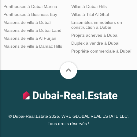
Penthouses à Dubai Marina
Villas à Dubai Hills
Penthouses à Business Bay
Villas à Tilal Al Ghaf
Maisons de ville à Dubaï
Ensembles immobiliers en
construction à Dubaï
Maisons de ville à Dubai Land
Projets achevés à Dubaï
Maisons de ville à Al Furjan
Duplex à vendre à Dubai
Maisons de ville à Damac Hills
Propriété commerciale à Dubaï
© Dubai-Real.Estate 2026. WRE GLOBAL REAL ESTATE LLC.
Tous droits réservés !