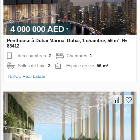
4 000 000 AED
Penthouse à Dubai Marina, Dubai, 1 chambre, 56 m², №
83412
des chambres:
2
Chambres:
1
Salles de bain:
2
Espace de vie:
56 m²
TEKCE Real Estate