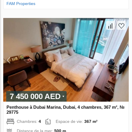
FAM Properties
7 450 000 AED
Penthouse à Dubai Marina, Dubai, 4 chambres, 367 m², №
29775
Chambres:
4
Espace de vie:
367 m²
Distance de la mer:
500 m