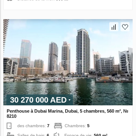
30 270 000 AED
Penthouse à Dubai Marina, Dubai, 5 chambres, 560 m², №
8210
des chambres:
7
Chambres:
5
Salles de bain:
6
Espace de vie:
560 m²