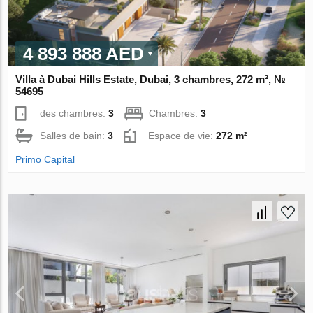
4 893 888 AED
Villa à Dubai Hills Estate, Dubai, 3 chambres, 272 m², №
54695
des chambres:
3
Chambres:
3
Salles de bain:
3
Espace de vie:
272 m²
Primo Capital