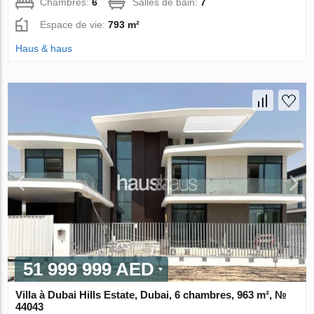
Chambres:
6
Salles de bain:
7
Espace de vie:
793 m²
Haus & haus
51 999 999 AED
Villa à Dubai Hills Estate, Dubai, 6 chambres, 963 m², №
44043