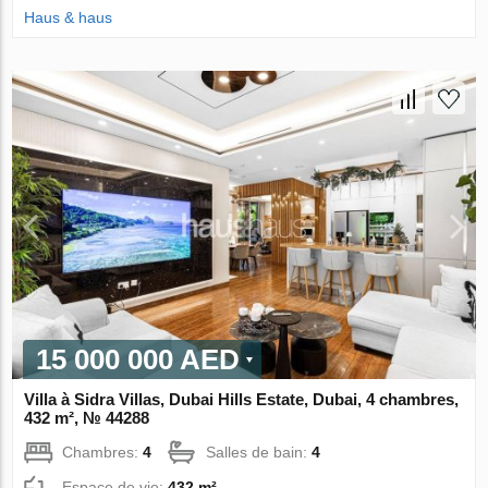
Haus & haus
15 000 000 AED
Villa à Sidra Villas, Dubai Hills Estate, Dubai, 4 chambres,
432 m², № 44288
Chambres:
4
Salles de bain:
4
Espace de vie:
432 m²