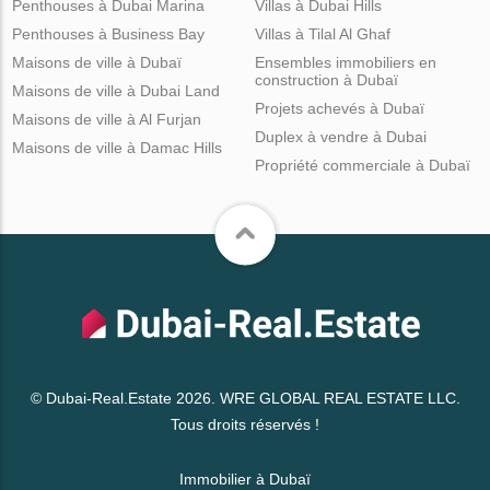
Penthouses à Dubai Marina
Villas à Dubai Hills
Penthouses à Business Bay
Villas à Tilal Al Ghaf
Maisons de ville à Dubaï
Ensembles immobiliers en
construction à Dubaï
Maisons de ville à Dubai Land
Projets achevés à Dubaï
Maisons de ville à Al Furjan
Duplex à vendre à Dubai
Maisons de ville à Damac Hills
Propriété commerciale à Dubaï
© Dubai-Real.Estate 2026. WRE GLOBAL REAL ESTATE LLC.
Tous droits réservés !
Immobilier à Dubaï