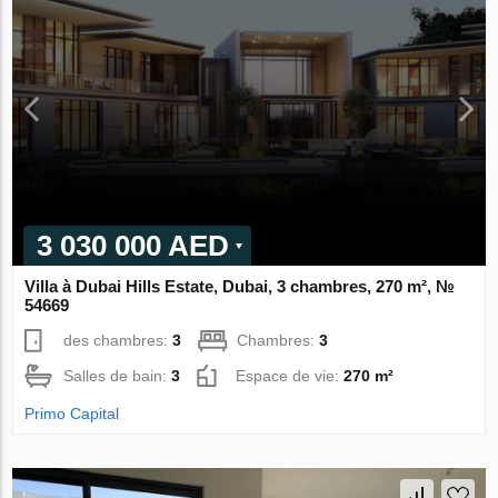
3 030 000 AED
Villa à Dubai Hills Estate, Dubai, 3 chambres, 270 m², №
54669
des chambres:
3
Chambres:
3
Salles de bain:
3
Espace de vie:
270 m²
Primo Capital