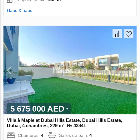
Haus & haus
5 675 000 AED
Villa à Maple at Dubai Hills Estate, Dubai Hills Estate,
Dubai, 4 chambres, 229 m², № 43841
Chambres:
4
Salles de bain:
4