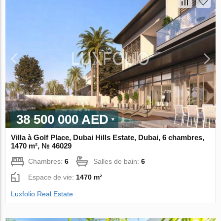
38 500 000 AED
Villa à Golf Place, Dubai Hills Estate, Dubai, 6 chambres,
1470 m², № 46029
Chambres:
6
Salles de bain:
6
Espace de vie:
1470 m²
Luxfolio Real Estate