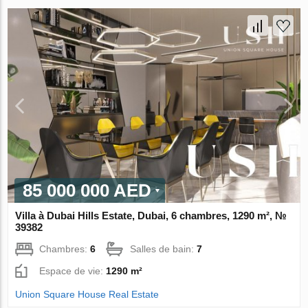
85 000 000 AED
Villa à Dubai Hills Estate, Dubai, 6 chambres, 1290 m², №
39382
Chambres:
6
Salles de bain:
7
Espace de vie:
1290 m²
Union Square House Real Estate