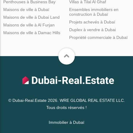
Penthouses à Business Bay
Villas à Tilal Al Ghaf
Maisons de ville à Dubaï
Ensembles immobiliers en
construction à Dubaï
Maisons de ville à Dubai Land
Projets achevés à Dubaï
Maisons de ville à Al Furjan
Duplex à vendre à Dubai
Maisons de ville à Damac Hills
Propriété commerciale à Dubaï
© Dubai-Real.Estate 2026. WRE GLOBAL REAL ESTATE LLC.
Tous droits réservés !
Immobilier à Dubaï