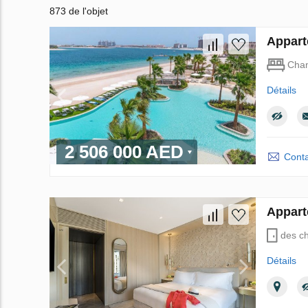
873 de l'objet
Appart
Cha
Détails
2 506 000 AED
Conta
Appart
des c
Détails