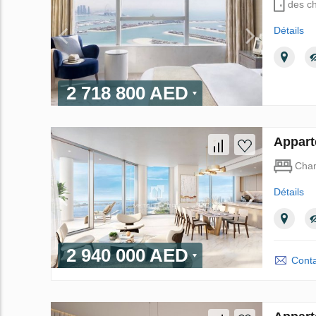
des c
Détails
2 718 800 AED
Appart
Cha
Détails
2 940 000 AED
Conta