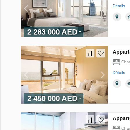
Détails
2 283 000 AED
Appart
Cha
Détails
2 450 000 AED
Appart
Cha