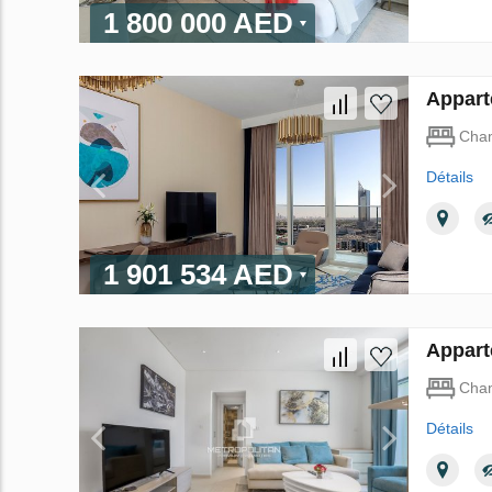
1 800 000 AED
Appart
Cha
Détails
1 901 534 AED
Appart
Cha
Détails