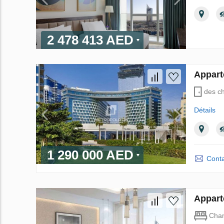
2 478 413 AED
Appart
des c
Détails
1 290 000 AED
Conta
Appart
Cha