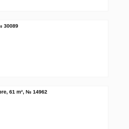
№ 30089
re, 61 m², № 14962