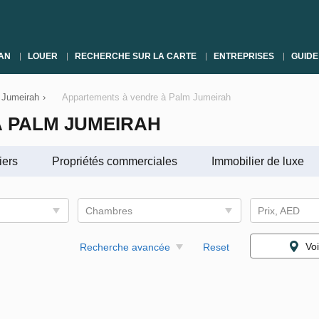
AN
LOUER
RECHERCHE SUR LA CARTE
ENTREPRISES
GUIDE
 Jumeirah
›
Appartements à vendre à Palm Jumeirah
 PALM JUMEIRAH
iers
Propriétés commerciales
Immobilier de luxe
Chambres
Prix, AED
Voi
Recherche avancée
Reset