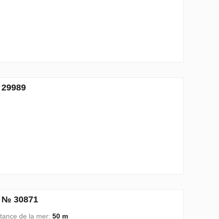
 29989
, № 30871
tance de la mer:
50 m