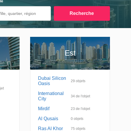
le
Recherche
Est
Dubai Silicon
29
objets
Oasis
jet
International
34
de l'objet
City
Mirdif
23
de l'objet
Al Qusais
0
objets
Ras Al Khor
75
objets