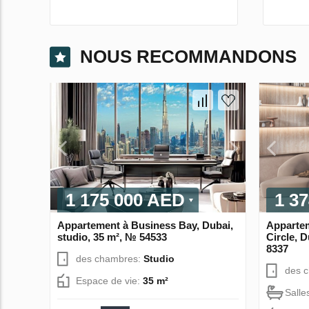
NOUS RECOMMANDONS
1 175 000 AED
1 3
Appartement à Business Bay, Dubai,
Appartem
studio, 35 m², № 54533
Circle, 
8337
des chambres:
Studio
des 
Espace de vie:
35 m²
Salle