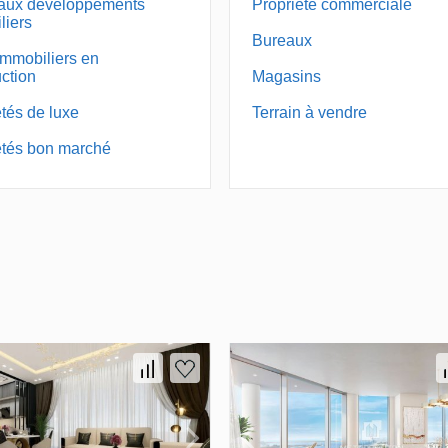
aux développements
Propriété commerciale
liers
Bureaux
immobiliers en
ction
Magasins
tés de luxe
Terrain à vendre
étés bon marché