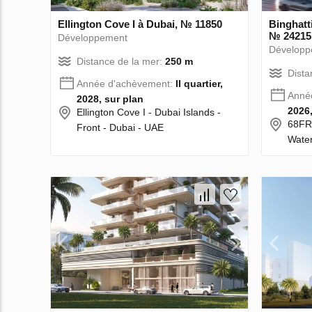
Ellington Cove I à Dubai, № 11850
Binghatti
№ 24215
Développement
Développ
Distance de la mer:
250 m
Dista
Année d'achèvement:
II quartier,
Anné
2028, sur plan
2026,
Ellington Cove I - Dubai Islands -
68FR+
Front - Dubai - UAE
Water