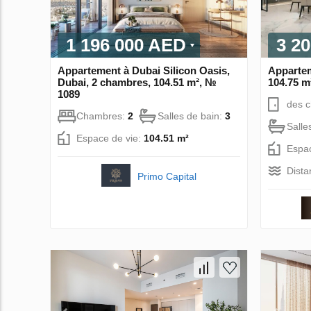
1 196 000 AED
3 2
Appartement à Dubai Silicon Oasis,
Appartem
Dubai, 2 chambres, 104.51 m², №
104.75 m
1089
des 
Chambres:
2
Salles de bain:
3
Salle
Espace de vie:
104.51 m²
Espac
Dista
Primo Capital