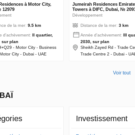
esidences à Motor City,
Jumeirah Residences Emirat
№ 12979
Towers à DIFC, Dubai, № 209
ement
Développement
nce de la mer:
9.5 km
Distance de la mer:
3 km
e d'achèvement:
II quartier,
Année d'achèvement:
III qua
 sur plan
2030, sur plan
Q29 - Motor City - Business
Sheikh Zayed Rd - Trade Ce
Motor City - Dubai - UAE
Trade Centre 2 - Dubai - UA
Voir tout
BAÏ
gories
Investissement