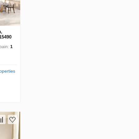
,
 15490
 bain:
1
operties