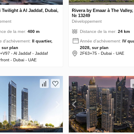
 Twilight à Al Jaddaf, Dubai,
Rivera by Emaar à The Valley,
№ 13249
ement
Développement
nce de la mer:
400 m
Distance de la mer:
24 km
e d'achèvement:
II quartier,
Année d'achèvement:
IV qua
 sur plan
2028, sur plan
V97 - Al Jaddaf - Jaddaf
2F63+75 - Dubai - UAE
front - Dubai - UAE