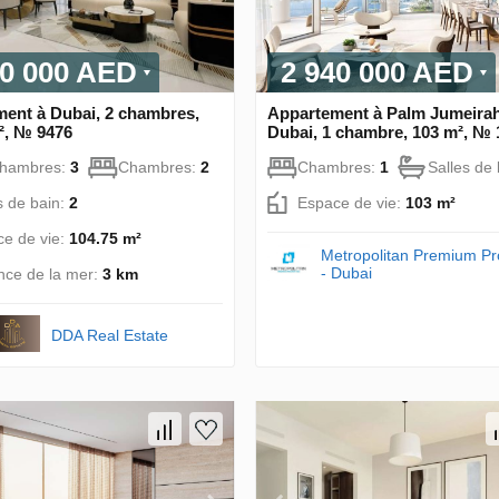
00 000 AED
2 940 000 AED
ent à Dubai, 2 chambres,
Appartement à Palm Jumeirah
², № 9476
Dubai, 1 chambre, 103 m², №
chambres:
3
Chambres:
2
Chambres:
1
Salles de
s de bain:
2
Espace de vie:
103 m²
e de vie:
104.75 m²
Metropolitan Premium Pr
- Dubai
nce de la mer:
3 km
DDA Real Estate