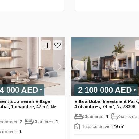
74 000 AED
2 100 000 AED
ent à Jumeirah Village
Villa à Dubai Investment Park
Dubai, 1 chambre, 47 m², №
4 chambres, 79 m², № 73306
Chambres:
4
Salles de
chambres:
2
Chambres:
1
Espace de vie:
79 m²
s de bain:
1