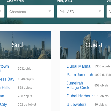
Chambres
Prix, AED
Vil
Chambres
Prix, AED
Sud
Ouest
town
Dubai Marina
1300
objets
1031
objet
i
Palm Jumeirah
1092
de l'ob
ness Bay
1540
objets
Jumeirah
858
objets
 Hills
Village Circle
858
objets
an
Dubai Harbour
288
objets
570
objets
City
Bluewaters
562
de l'objet
86
objets