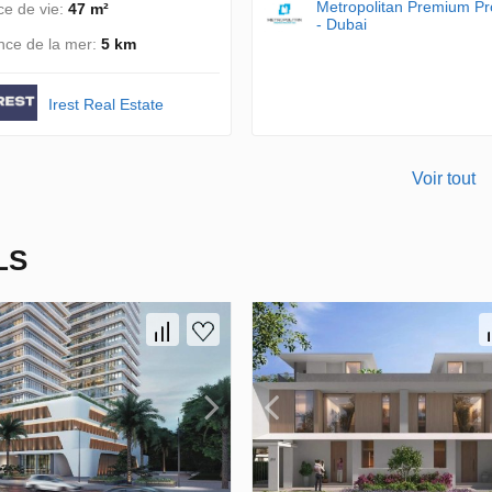
Metropolitan Premium Pr
e de vie:
47 m²
- Dubai
nce de la mer:
5 km
Irest Real Estate
Voir tout
LS