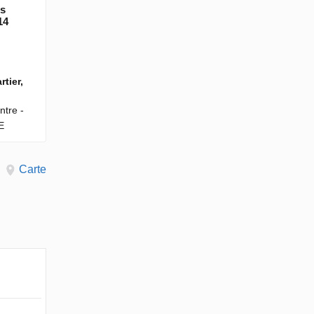
es
14
rtier,
ntre -
E
Carte