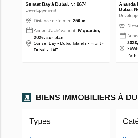
Sunset Bay à Dubai, № 9674
Ananda R
Dubai, 
Développement
Développ
Distance de la mer:
350 m
Dista
Année d'achèvement:
IV quartier,
Anné
2026, sur plan
2028,
Sunset Bay - Dubai Islands - Front -
26WH+
Dubai - UAE
Park 
BIENS IMMOBILIERS À DU
Types
Caté