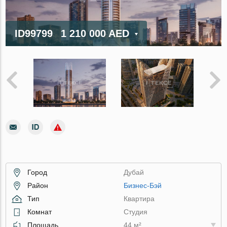
ID99799
1 210 000 AED
Город
Дубай
Район
Бизнес-Бэй
Тип
Квартира
Комнат
Студия
Площадь
44 м²