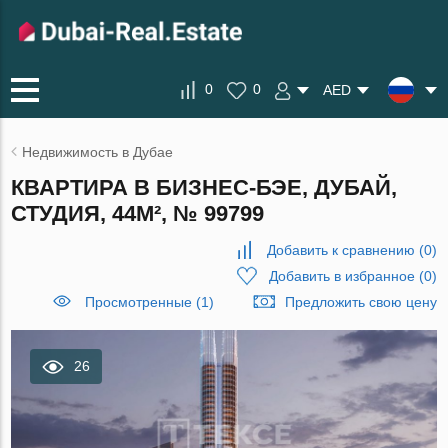
0
0
AED
Недвижимость в Дубае
КВАРТИРА В БИЗНЕС-БЭЕ, ДУБАЙ,
СТУДИЯ, 44М², № 99799
Добавить к сравнению
(
0
)
Добавить в избранное
(
0
)
Просмотренные (1)
Предложить свою цену
26