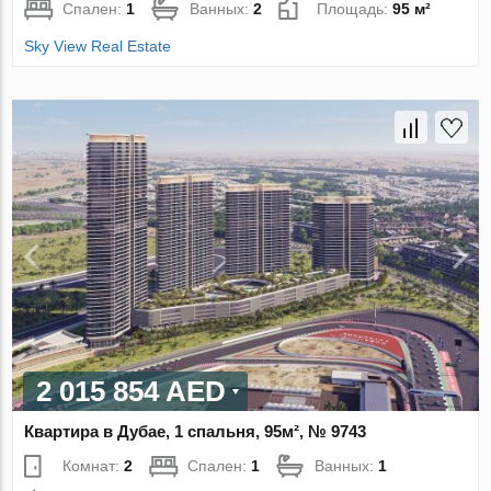
Спален:
1
Ванных:
2
Площадь:
95 м²
Sky View Real Estate
2 015 854 AED
Квартира в Дубае, 1 спальня, 95м², № 9743
Комнат:
2
Спален:
1
Ванных:
1