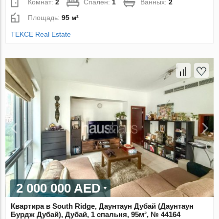
Комнат:
2
Спален:
1
Ванных:
2
Площадь:
95 м²
TEKCE Real Estate
2 000 000 AED
Квартира в South Ridge, Даунтаун Дубай (Даунтаун
Бурдж Дубай), Дубай, 1 спальня, 95м², № 44164