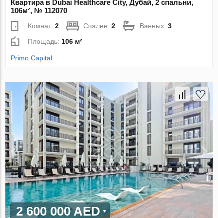
Квартира в Dubai Healthcare City, Дубай, 2 спальни,
106м², № 112070
Комнат:
2
Спален:
2
Ванных:
3
Площадь:
106 м²
Primo Capital
2 600 000 AED