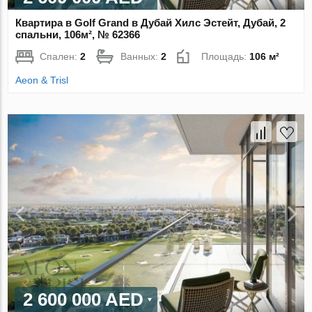
Квартира в Golf Grand в Дубай Хилс Эстейт, Дубай, 2
спальни, 106м², № 62366
Спален:
2
Ванных:
2
Площадь:
106 м²
Aeon & Trisl
2 600 000 AED