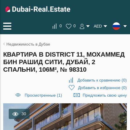
0
0
AED
Недвижимость в Дубае
КВАРТИРА В DISTRICT 11, МОХАММЕД
БИН РАШИД СИТИ, ДУБАЙ, 2
СПАЛЬНИ, 106М², № 98310
Добавить к сравнению
(
0
)
Добавить в избранное
(
0
)
Просмотренные (1)
Предложить свою цену
30