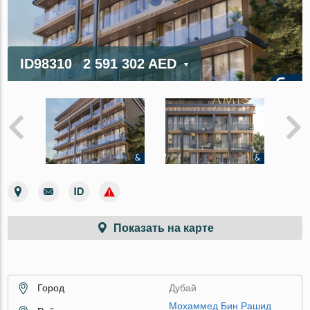
ID98310
2 591 302 AED
Показать на карте
Город
Дубай
Мохаммед Бин Рашид