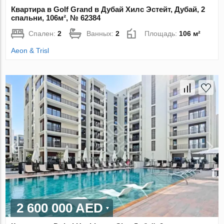
Квартира в Golf Grand в Дубай Хилс Эстейт, Дубай, 2
спальни, 106м², № 62384
Спален:
2
Ванных:
2
Площадь:
106 м²
Aeon & Trisl
2 600 000 AED