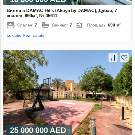
Вилла в DAMAC Hills (Akoya by DAMAC), Дубай, 7
спален, 690м², № 45611
Спален:
7
Ванных:
7
Площадь:
690 м²
Luxfolio Real Estate
25 000 000 AED