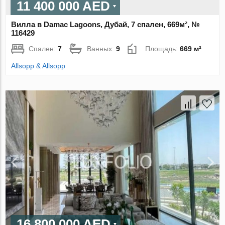
11 400 000 AED
Вилла в Damac Lagoons, Дубай, 7 спален, 669м², №
116429
Спален:
7
Ванных:
9
Площадь:
669 м²
Allsopp & Allsopp
16 800 000 AED