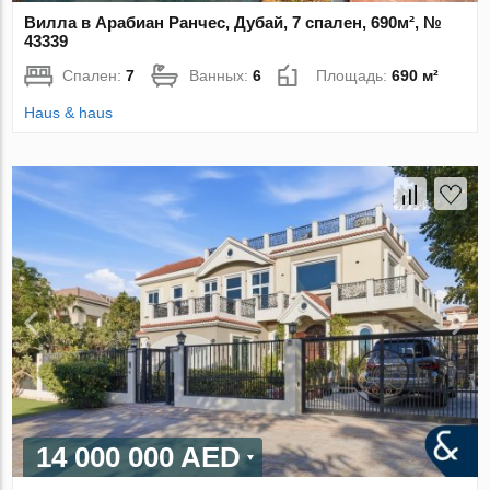
Вилла в Арабиан Ранчес, Дубай, 7 спален, 690м², №
43339
Спален:
7
Ванных:
6
Площадь:
690 м²
Haus & haus
14 000 000 AED