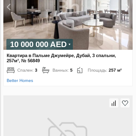
10 000 000 AED
Квартира в Пальме Джумейре, Дубай, 3 спальни,
257м², № 56849
Спален:
3
Ванных:
5
Площадь:
257 м²
Better Homes