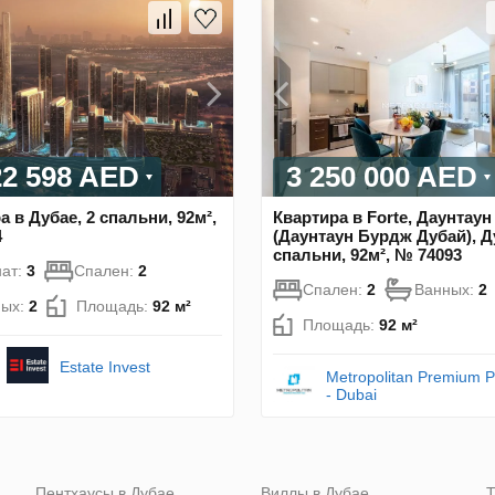
22 598 AED
3 250 000 AED
а в Дубае, 2 спальни, 92м²,
Квартира в Forte, Даунтаун
4
(Даунтаун Бурдж Дубай), Д
спальни, 92м², № 74093
ат:
3
Спален:
2
Спален:
2
Ванных:
2
ных:
2
Площадь:
92 м²
Площадь:
92 м²
Estate Invest
Metropolitan Premium P
- Dubai
Пентхаусы в Дубае
Виллы в Дубае
Т