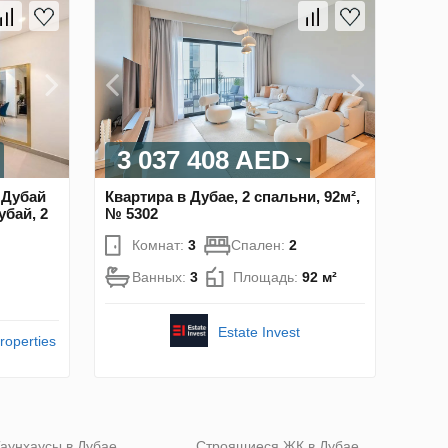
3 037 408 AED
 Дубай
Квартира в Дубае, 2 спальни, 92м²,
убай, 2
№ 5302
Комнат:
3
Спален:
2
Ванных:
3
Площадь:
92 м²
Estate Invest
roperties
аунхаусы в Дубае
Строящиеся ЖК в Дубае