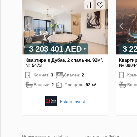
3 203 401 AED
3 2
Квартира в Дубае, 2 спальни, 92м²,
Квартир
№ 5473
№ 8904
Комнат:
3
Спален:
2
Комн
Ванных:
2
Площадь:
92 м²
Ван
Estate Invest
Недвижимость в Дубае
Квартиры в Дубае