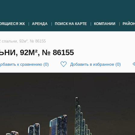
ОЯЩИЕСЯ ЖК
АРЕНДА
ПОИСК НА КАРТЕ
КОМПАНИИ
РАЙО
2 спальни, 92м², № 86155
НИ, 92М², № 86155
обавить к сравнению
(
0
)
Добавить в избранное
(
0
)