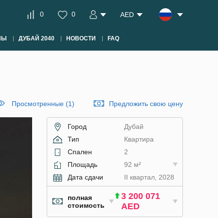
0
0
AED
НЫ
ДУБАЙ 2040
НОВОСТИ
FAQ
Просмотренные (1)
Предложить свою цену
Город
Дубай
Тип
Квартира
Спален
2
Площадь
92 м²
Дата сдачи
II квартал, 2028
3 200 071
полная
стоимость
AED