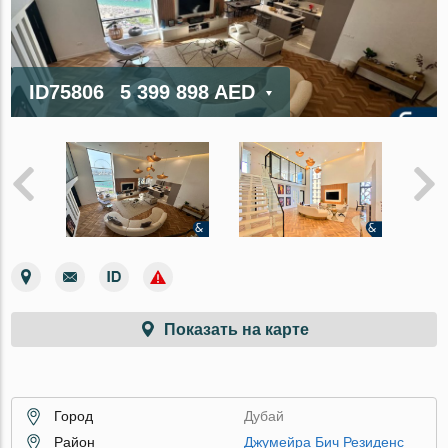
ID75806
5 399 898 AED
Показать на карте
Город
Дубай
Район
Джумейра Бич Резиденс