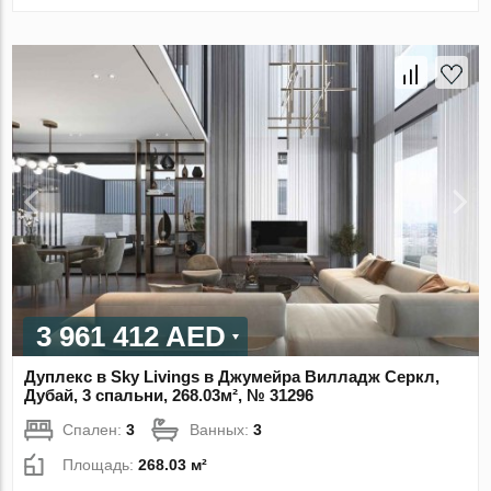
3 961 412 AED
Дуплекс в Sky Livings в Джумейра Вилладж Серкл,
Дубай, 3 спальни, 268.03м², № 31296
Спален:
3
Ванных:
3
Площадь:
268.03 м²