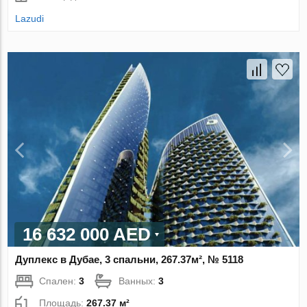
Lazudi
16 632 000 AED
Дуплекс в Дубае, 3 спальни, 267.37м², № 5118
Спален:
3
Ванных:
3
Площадь:
267.37 м²