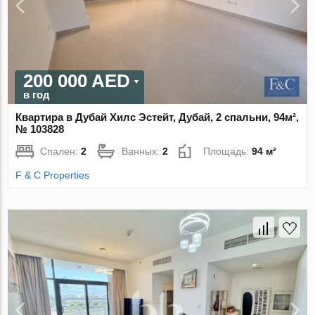
200 000 AED
в год
Квартира в Дубай Хилс Эстейт, Дубай, 2 спальни, 94м²,
№ 103828
Спален:
2
Ванных:
2
Площадь:
94 м²
F & C Properties