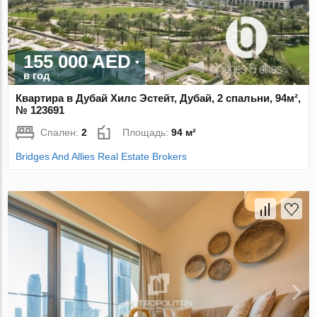
155 000 AED
в год
Квартира в Дубай Хилс Эстейт, Дубай, 2 спальни, 94м²,
№ 123691
Спален:
2
Площадь:
94 м²
Bridges And Allies Real Estate Brokers