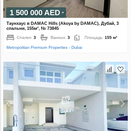
1 500 000 AED
Таунхаус в DAMAC Hills (Akoya by DAMAC), Дубай, 3
спальни, 155м², № 73845
Спален:
3
Ванных:
3
Площадь:
155 м²
Metropolitan Premium Properties - Dubai