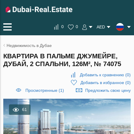
0
0
AED
Недвижимость в Дубае
КВАРТИРА В ПАЛЬМЕ ДЖУМЕЙРЕ,
ДУБАЙ, 2 СПАЛЬНИ, 126М², № 74075
Добавить к сравнению
(
0
)
Добавить в избранное
(
0
)
Просмотренные (1)
Предложить свою цену
61