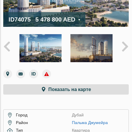
ID74075
5 478 800 AED
Показать на карте
Город
Дубай
Район
Пальма Джумейра
Тип
Квартира