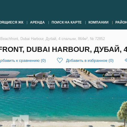
ОЯЩИЕСЯ ЖК
АРЕНДА
ПОИСК НА КАРТЕ
КОМПАНИИ
РАЙО
eachfront, Dubai Harbour, Дубай, 4 спальни, 864м², № 72852
ONT, DUBAI HARBOUR, ДУБАЙ, 4 
обавить к сравнению
(
0
)
Добавить в избранное
(
0
)