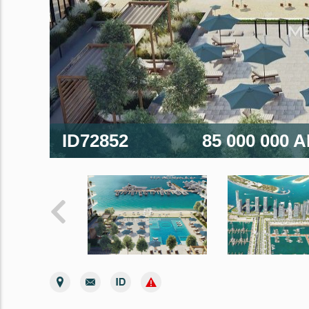
ID72852
85 000 000 