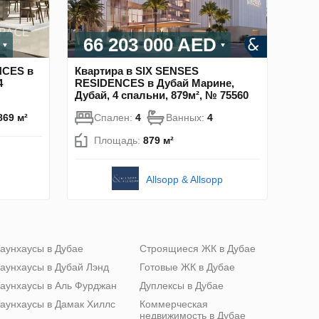
66 203 000 AED
NCES в
Квартира в SIX SENSES
4
RESIDENCES в Дубай Марине,
Дубай, 4 спальни, 879м², № 75560
869 м²
Спален:
4
Ванных:
4
Площадь:
879 м²
Allsopp & Allsopp
аунхаусы в Дубае
Строящиеся ЖК в Дубае
аунхаусы в Дубай Лэнд
Готовые ЖК в Дубае
аунхаусы в Аль Фурджан
Дуплексы в Дубае
аунхаусы в Дамак Хиллс
Коммерческая
недвижимость в Дубае