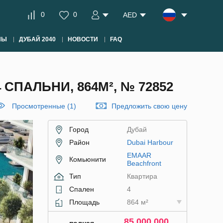
0
0
AED
НЫ
ДУБАЙ 2040
НОВОСТИ
FAQ
СПАЛЬНИ, 864М², № 72852
Просмотренные (1)
Предложить свою цену
Город
Дубай
Район
Dubai Harbour
EMAAR
Комьюнити
Beachfront
Тип
Квартира
Спален
4
Площадь
864 м²
85 000 000