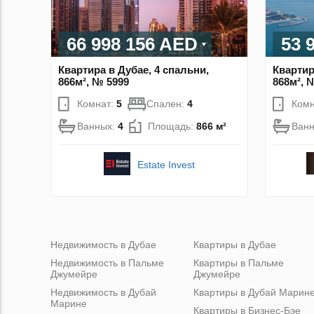
66 998 156 AED
53 
Квартира в Дубае, 4 спальни,
Квартир
866м², № 5999
868м², 
Комнат:
5
Спален:
4
Комн
Ванных:
4
Площадь:
866 м²
Ван
Estate Invest
Недвижимость в Дубае
Квартиры в Дубае
Недвижимость в Пальме
Квартиры в Пальме
Джумейре
Джумейре
Недвижимость в Дубай
Квартиры в Дубай Марин
Марине
Квартиры в Бизнес-Бэе