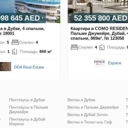
998 645 AED
52 355 800 AED
а в Дубае, 4 спальни,
Квартира в COMO RESIDE
№ 18001
Пальме Джумейре, Дубай, 
спальни, 869м², № 123058
ат:
5
Спален:
4
Спален:
4
Площадь:
ных:
1
Площадь:
868 м²
Espace
DDA Real Estate
Пентхаусы в Дубае
Виллы в Дубае
Т
Пентхаусы в Пальме
Виллы в Пальме Джумейре
Т
Джумейре
Виллы в Дубай Хиллс
Т
е
Пентхаусы в Дубай
Виллы в Тилал аль Гаф
Т
Марине