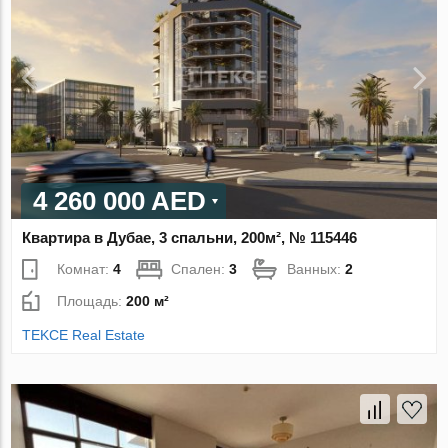
4 260 000 AED
Квартира в Дубае, 3 спальни, 200м², № 115446
Комнат:
4
Спален:
3
Ванных:
2
Площадь:
200 м²
TEKCE Real Estate