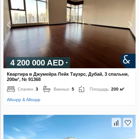
4 200 000 AED
Квартира в Джумейра Лейк Тауэрс, Дубай, 3 спальни,
200м², № 91368
Спален:
3
Ванных:
5
Площадь:
200 м²
Allsopp & Allsopp