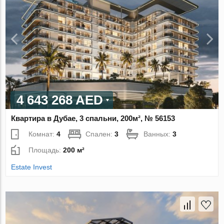
4 643 268 AED
Квартира в Дубае, 3 спальни, 200м², № 56153
Комнат:
4
Спален:
3
Ванных:
3
Площадь:
200 м²
Estate Invest