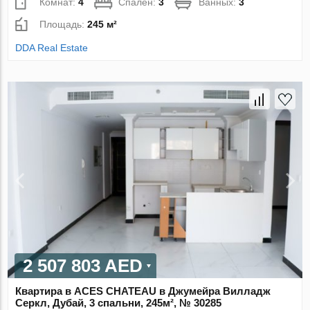
Комнат:
4
Спален:
3
Ванных:
3
Площадь:
245 м²
DDA Real Estate
2 507 803 AED
Квартира в ACES CHATEAU в Джумейра Вилладж
Серкл, Дубай, 3 спальни, 245м², № 30285