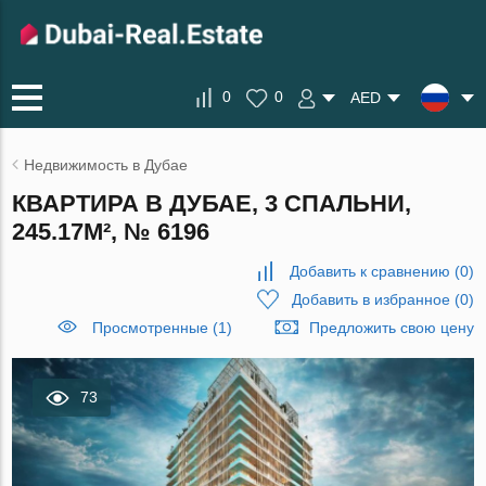
0
0
AED
Недвижимость в Дубае
КВАРТИРА В ДУБАЕ, 3 СПАЛЬНИ,
245.17М², № 6196
Добавить к сравнению
(
0
)
Добавить в избранное
(
0
)
Просмотренные (1)
Предложить свою цену
73