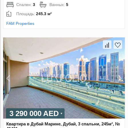
Спален:
3
Ванных:
5
Площадь:
245.3 м²
FAM Properties
3 290 000 AED
Квартира в Дубай Марине, Дубай, 3 спальни, 245м², №