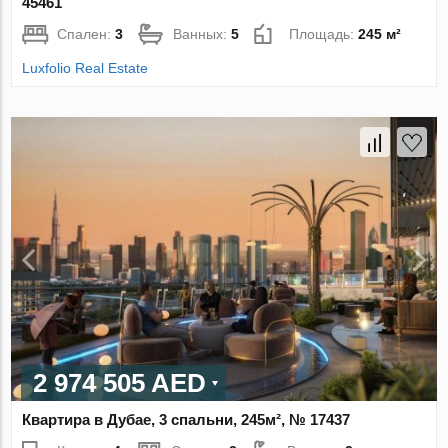
45461
Спален:
3
Ванных:
5
Площадь:
245 м²
Luxfolio Real Estate
2 974 505 AED
Квартира в Дубае, 3 спальни, 245м², № 17437