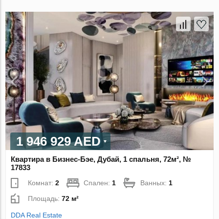
1 946 929 AED
Квартира в Бизнес-Бэе, Дубай, 1 спальня, 72м², №
17833
Комнат:
2
Спален:
1
Ванных:
1
Площадь:
72 м²
DDA Real Estate