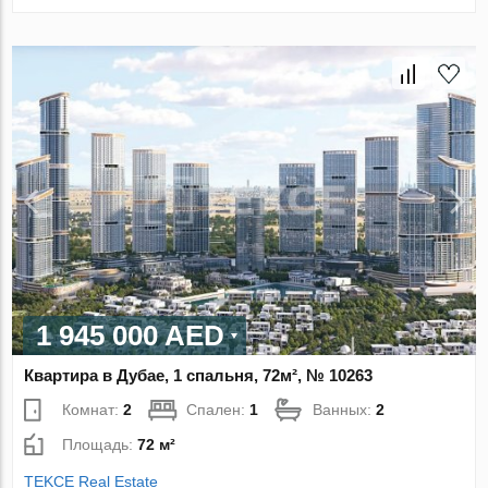
1 945 000 AED
Квартира в Дубае, 1 спальня, 72м², № 10263
Комнат:
2
Спален:
1
Ванных:
2
Площадь:
72 м²
TEKCE Real Estate