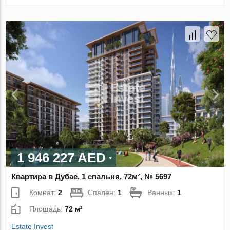
1 946 227 AED
Квартира в Дубае, 1 спальня, 72м², № 5697
Комнат:
2
Спален:
1
Ванных:
1
Площадь:
72 м²
Estate Invest