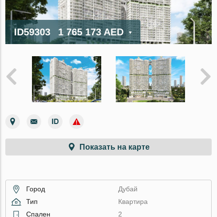
ID59303
1 765 173 AED
Показать на карте
Город
Дубай
Тип
Квартира
Спален
2