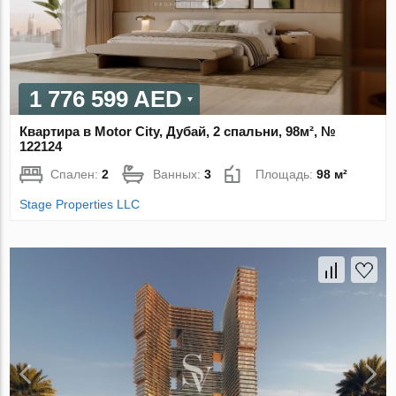
1 776 599 AED
Квартира в Motor City, Дубай, 2 спальни, 98м², №
122124
Спален:
2
Ванных:
3
Площадь:
98 м²
Stage Properties LLC