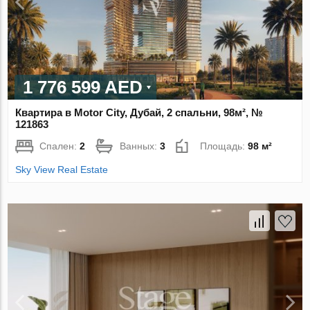
1 776 599 AED
Квартира в Motor City, Дубай, 2 спальни, 98м², №
121863
Спален:
2
Ванных:
3
Площадь:
98 м²
Sky View Real Estate