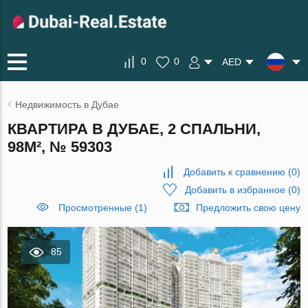
0
0
AED
Недвижимость в Дубае
КВАРТИРА В ДУБАЕ, 2 СПАЛЬНИ,
98М², № 59303
Добавить к сравнению
(
0
)
Добавить в избранное
(
0
)
Просмотренные (1)
Предложить свою цену
85