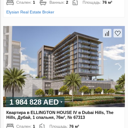
Спален:
1
Ванных:
2
Площадь:
76 м²
Elysian Real Estate Broker
1 984 828 AED
Квартира в ELLINGTON HOUSE IV в Dubai Hills, The
Hills, Дубай, 1 спальня, 76м², № 67313
Спален:
1
Площадь:
76 м²