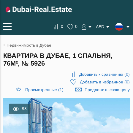
0
0
AED
Недвижимость в Дубае
КВАРТИРА В ДУБАЕ, 1 СПАЛЬНЯ,
76М², № 5926
Добавить к сравнению
(
0
)
Добавить в избранное
(
0
)
Просмотренные (1)
Предложить свою цену
93