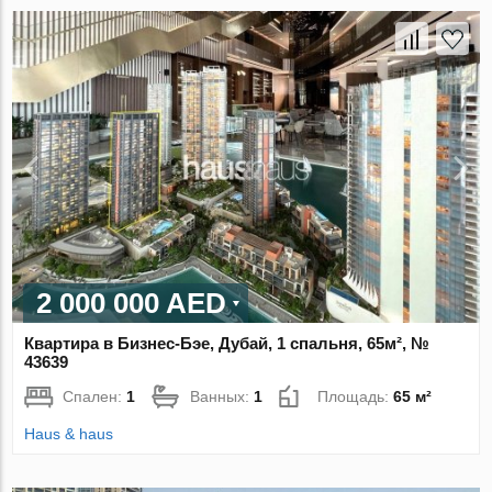
2 000 000 AED
Квартира в Бизнес-Бэе, Дубай, 1 спальня, 65м², №
43639
Спален:
1
Ванных:
1
Площадь:
65 м²
Haus & haus