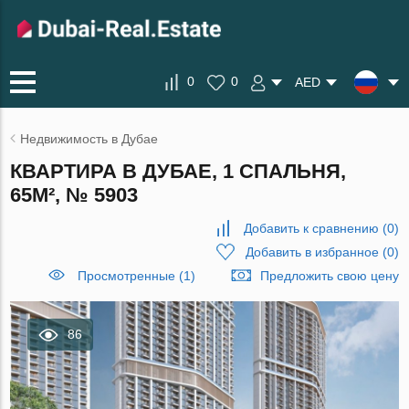
0
0
AED
Недвижимость в Дубае
КВАРТИРА В ДУБАЕ, 1 СПАЛЬНЯ,
65М², № 5903
Добавить к сравнению
(
0
)
Добавить в избранное
(
0
)
Просмотренные (1)
Предложить свою цену
86