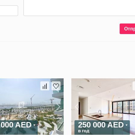
Отп
 000 AED
250 000 AED
в год