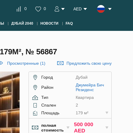
0
0
AED
НЫ
ДУБАЙ 2040
НОВОСТИ
FAQ
79М², № 56867
Просмотренные (1)
Предложить свою цену
Город
Дубай
Джумейра Бич
Район
Резиденс
Тип
Квартира
Спален
2
Площадь
179 м²
500 000
полная
стоимость
AED