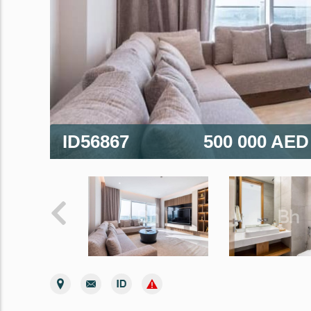
ID56867
500 000 AE