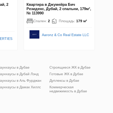
ай, 2
Квартира в Джумейра Бич
Резиденс, Дубай, 2 спальни, 179м²,
№ 113990
Спален:
2
Площадь:
179 м²
Aaronz & Co Real Estate LLC
ERTIES
аунхаусы в Дубае
Строящиеся ЖК в Дубае
аунхаусы в Дубай Лэнд
Готовые ЖК в Дубае
аунхаусы в Аль Фурджан
Дуплексы в Дубае
аунхаусы в Дамак Хиллс
Коммерческая
недвижимость в Дубае