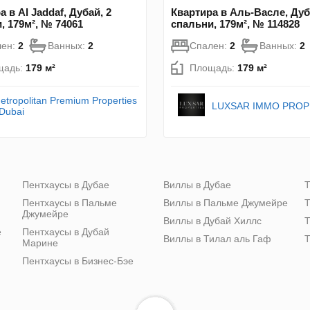
 в Al Jaddaf, Дубай, 2
Квартира в Аль-Васле, Дуб
, 179м², № 74061
спальни, 179м², № 114828
лен:
2
Ванных:
2
Спален:
2
Ванных:
2
щадь:
179 м²
Площадь:
179 м²
etropolitan Premium Properties
LUXSAR IMMO PROP
 Dubai
Пентхаусы в Дубае
Виллы в Дубае
Т
Пентхаусы в Пальме
Виллы в Пальме Джумейре
Т
Джумейре
Виллы в Дубай Хиллс
Т
е
Пентхаусы в Дубай
Виллы в Тилал аль Гаф
Т
Марине
Пентхаусы в Бизнес-Бэе