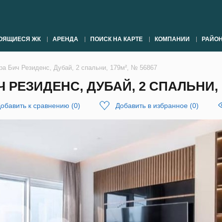
ОЯЩИЕСЯ ЖК
АРЕНДА
ПОИСК НА КАРТЕ
КОМПАНИИ
РАЙО
а Бич Резиденс, Дубай, 2 спальни, 179м², № 56867
РЕЗИДЕНС, ДУБАЙ, 2 СПАЛЬНИ, 1
обавить к сравнению
(
0
)
Добавить в избранное
(
0
)