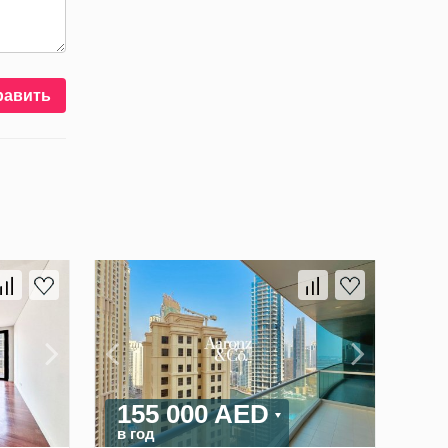
равить
155 000 AED
в год