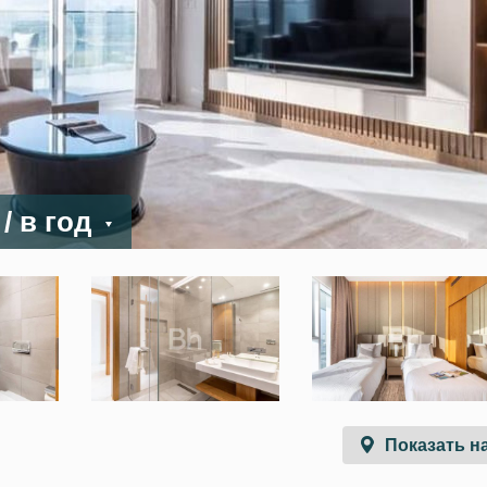
D
/ в год
Показать на