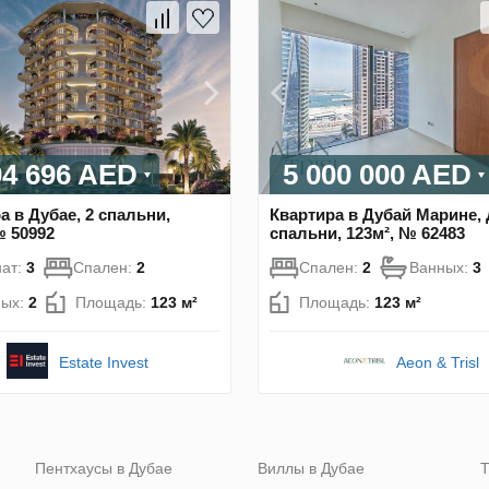
04 696 AED
5 000 000 AED
а в Дубае, 2 спальни,
Квартира в Дубай Марине, 
№ 50992
спальни, 123м², № 62483
ат:
3
Спален:
2
Спален:
2
Ванных:
3
ных:
2
Площадь:
123 м²
Площадь:
123 м²
Estate Invest
Aeon & Trisl
Пентхаусы в Дубае
Виллы в Дубае
Т