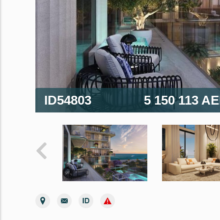
ID54803
5 150 113 A