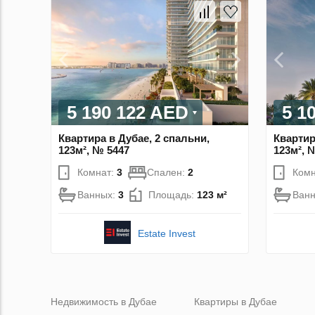
5 190 122 AED
5 1
Квартира в Дубае, 2 спальни,
Квартир
123м², № 5447
123м², 
Комнат:
3
Спален:
2
Комн
Ванных:
3
Площадь:
123 м²
Ван
Estate Invest
Недвижимость в Дубае
Квартиры в Дубае