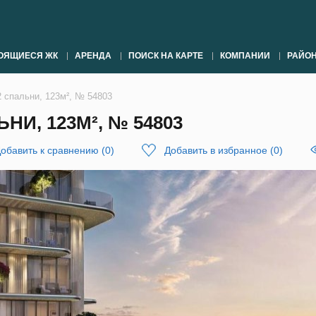
ОЯЩИЕСЯ ЖК
АРЕНДА
ПОИСК НА КАРТЕ
КОМПАНИИ
РАЙО
2 спальни, 123м², № 54803
НИ, 123М², № 54803
обавить к сравнению
(
0
)
Добавить в избранное
(
0
)