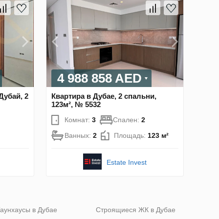
4 988 858 AED
Дубай, 2
Квартира в Дубае, 2 спальни,
123м², № 5532
Комнат:
3
Спален:
2
Ванных:
2
Площадь:
123 м²
Estate Invest
аунхаусы в Дубае
Строящиеся ЖК в Дубае