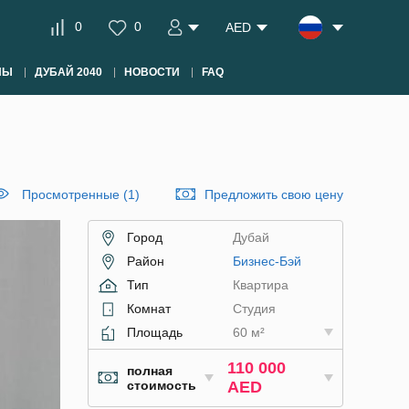
0
0
AED
НЫ
ДУБАЙ 2040
НОВОСТИ
FAQ
Просмотренные (1)
Предложить свою цену
Город
Дубай
Район
Бизнес-Бэй
Тип
Квартира
Комнат
Студия
Площадь
60 м²
110 000
полная
стоимость
AED