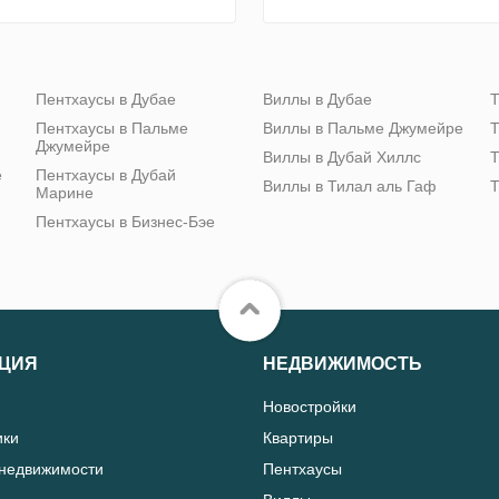
Пентхаусы в Дубае
Виллы в Дубае
Т
Пентхаусы в Пальме
Виллы в Пальме Джумейре
Т
Джумейре
Виллы в Дубай Хиллс
Т
е
Пентхаусы в Дубай
Виллы в Тилал аль Гаф
Т
Марине
Пентхаусы в Бизнес-Бэе
ЦИЯ
НЕДВИЖИМОСТЬ
Новостройки
ики
Квартиры
 недвижимости
Пентхаусы