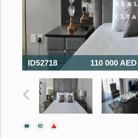
ID52718
110 000 AE