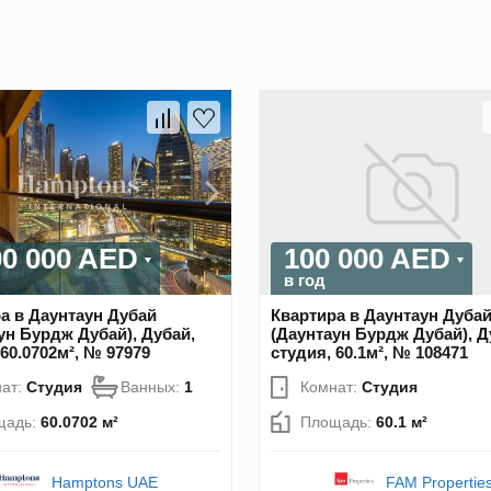
00 000 AED
100 000 AED
в год
а в Даунтаун Дубай
Квартира в Даунтаун Дуба
ун Бурдж Дубай), Дубай,
(Даунтаун Бурдж Дубай), Д
 60.0702м², № 97979
студия, 60.1м², № 108471
ат:
Студия
Ванных:
1
Комнат:
Студия
щадь:
60.0702 м²
Площадь:
60.1 м²
Hamptons UAE
FAM Propertie