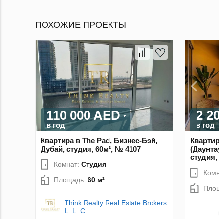
ПОХОЖИЕ ПРОЕКТЫ
110 000 AED
2 2
в год
в год
Квартира в The Pad, Бизнес-Бэй,
Квартир
Дубай, студия, 60м², № 4107
(Даунта
студия,
Комнат:
Студия
Комн
Площадь:
60 м²
Пло
Think Realty Real Estate Brokers
L. L. C