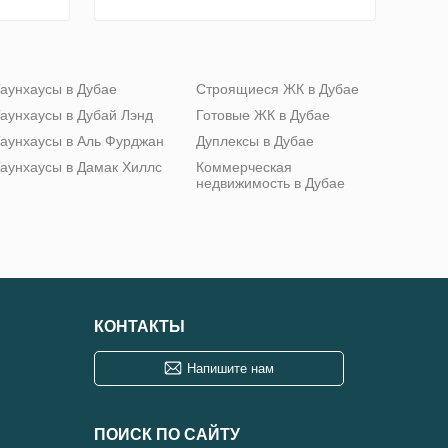
аунхаусы в Дубае
Строящиеся ЖК в Дубае
аунхаусы в Дубай Лэнд
Готовые ЖК в Дубае
аунхаусы в Аль Фурджан
Дуплексы в Дубае
аунхаусы в Дамак Хиллс
Коммерческая
недвижимость в Дубае
КОНТАКТЫ
Напишите нам
ПОИСК ПО САЙТУ