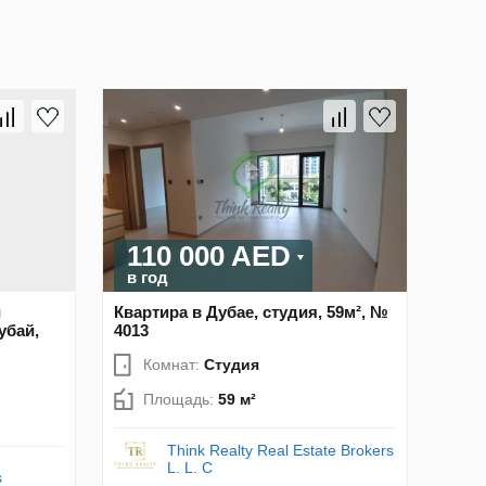
110 000 AED
в год
й
Квартира в Дубае, студия, 59м², №
убай,
4013
Комнат:
Студия
Площадь:
59 м²
Think Realty Real Estate Brokers
L. L. C
s