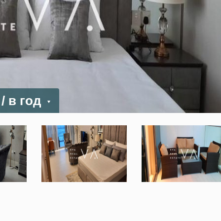
D
/ в год