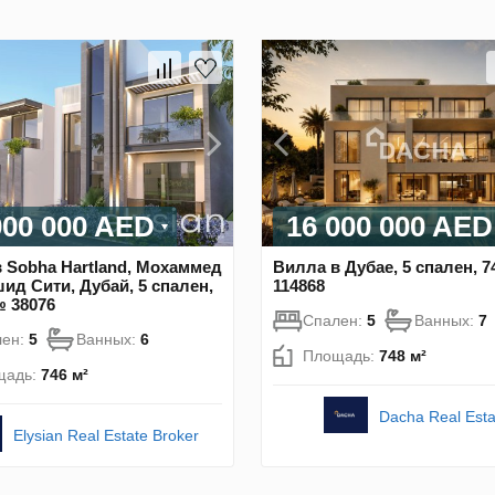
000 000 AED
16 000 000 AED
 Sobha Hartland, Мохаммед
Вилла в Дубае, 5 спален, 7
ид Сити, Дубай, 5 спален,
114868
№ 38076
Спален:
5
Ванных:
7
лен:
5
Ванных:
6
Площадь:
748 м²
щадь:
746 м²
Dacha Real Esta
Elysian Real Estate Broker