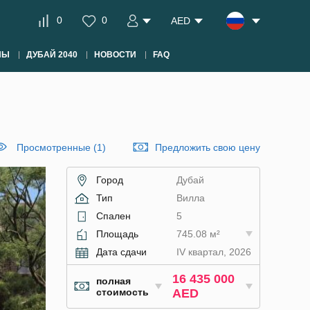
0
0
AED
НЫ
ДУБАЙ 2040
НОВОСТИ
FAQ
Просмотренные (1)
Предложить свою цену
Город
Дубай
Тип
Вилла
Спален
5
Площадь
745.08 м²
Дата сдачи
IV квартал, 2026
16 435 000
полная
стоимость
AED