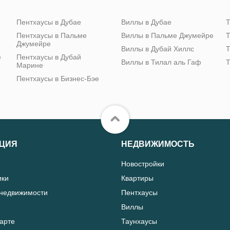
Пентхаусы в Дубае
Виллы в Дубае
Т
Пентхаусы в Пальме
Виллы в Пальме Джумейре
Т
Джумейре
Виллы в Дубай Хиллс
Т
е
Пентхаусы в Дубай
Виллы в Тилал аль Гаф
Т
Марине
Пентхаусы в Бизнес-Бэе
ЦИЯ
НЕДВИЖИМОСТЬ
Новостройки
ики
Квартиры
 недвижимости
Пентхаусы
Виллы
карте
Таунхаусы