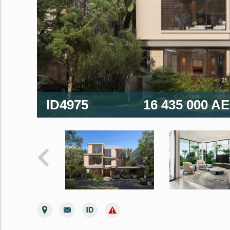
ID4975
16 435 000 A