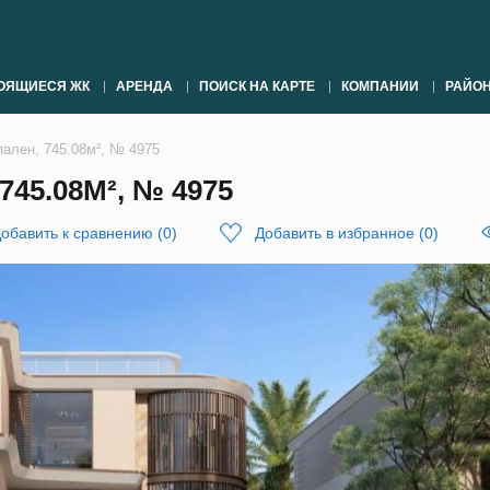
ОЯЩИЕСЯ ЖК
АРЕНДА
ПОИСК НА КАРТЕ
КОМПАНИИ
РАЙО
пален, 745.08м², № 4975
45.08М², № 4975
обавить к сравнению
(
0
)
Добавить в избранное
(
0
)