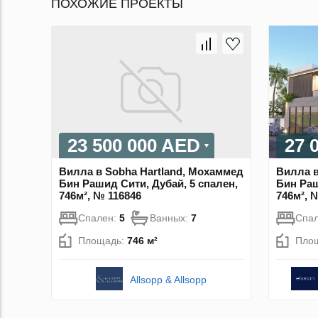
ПОХОЖИЕ ПРОЕКТЫ
23 500 000 AED
27 
Вилла в Sobha Hartland, Мохаммед
Вилла в
Бин Рашид Сити, Дубай, 5 спален,
Бин Раш
746м², № 116846
746м², 
Спален:
5
Ванных:
7
Спа
Площадь:
746 м²
Пло
Allsopp & Allsopp