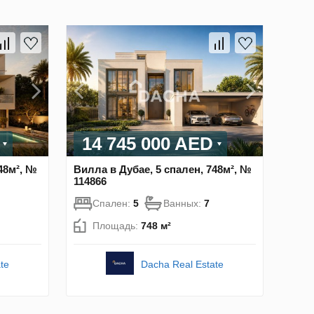
14 745 000 AED
48м², №
Вилла в Дубае, 5 спален, 748м², №
114866
Спален:
5
Ванных:
7
Площадь:
748 м²
te
Dacha Real Estate