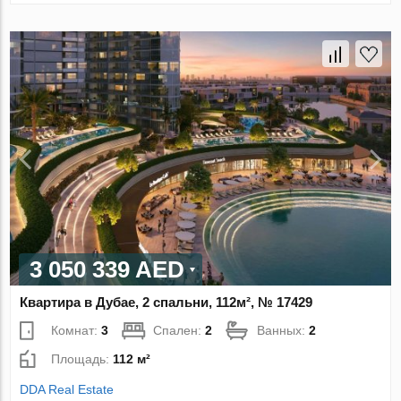
3 050 339 AED
Квартира в Дубае, 2 спальни, 112м², № 17429
Комнат:
3
Спален:
2
Ванных:
2
Площадь:
112 м²
DDA Real Estate