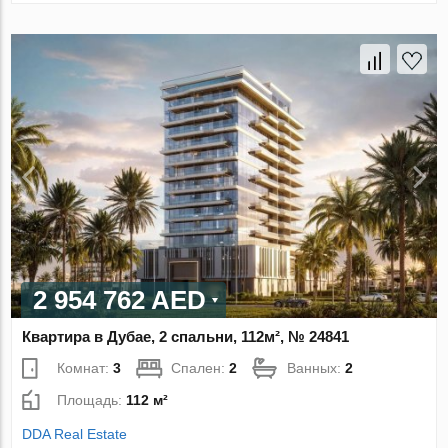
2 954 762 AED
Квартира в Дубае, 2 спальни, 112м², № 24841
Комнат:
3
Спален:
2
Ванных:
2
Площадь:
112 м²
DDA Real Estate