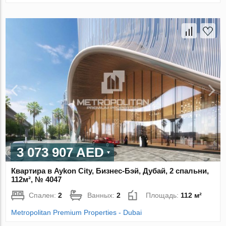
3 073 907 AED
Квартира в Aykon City, Бизнес-Бэй, Дубай, 2 спальни,
112м², № 4047
Спален:
2
Ванных:
2
Площадь:
112 м²
Metropolitan Premium Properties - Dubai