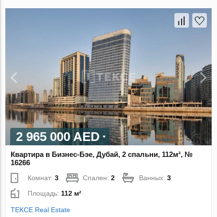
2 965 000 AED
Квартира в Бизнес-Бэе, Дубай, 2 спальни, 112м², №
16266
Комнат:
3
Спален:
2
Ванных:
3
Площадь:
112 м²
TEKCE Real Estate