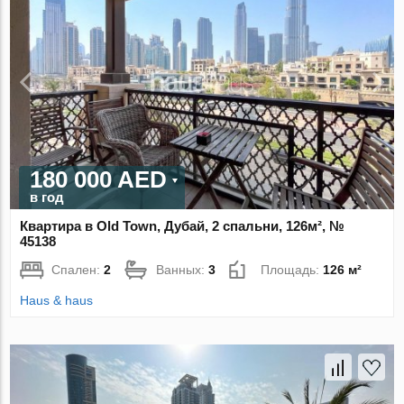
180 000 AED
в год
Квартира в Old Town, Дубай, 2 спальни, 126м², №
45138
Спален:
2
Ванных:
3
Площадь:
126 м²
Haus & haus