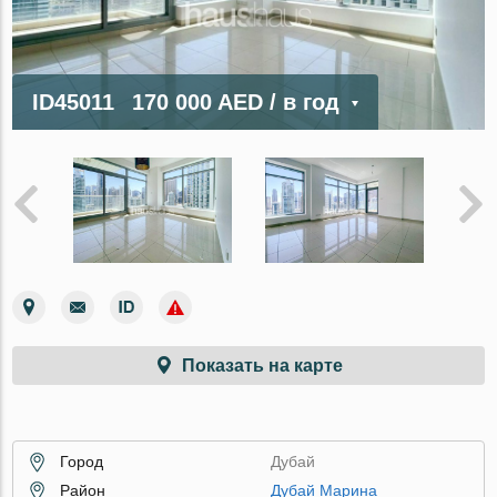
ID45011
170 000 AED
/ в год
Показать на карте
Город
Дубай
Район
Дубай Марина