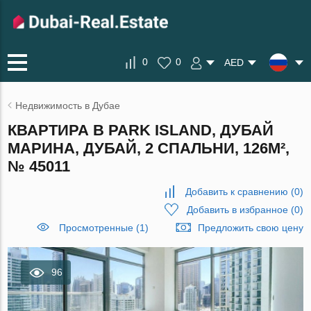
0
0
AED
Недвижимость в Дубае
КВАРТИРА В PARK ISLAND, ДУБАЙ
МАРИНА, ДУБАЙ, 2 СПАЛЬНИ, 126М²,
№ 45011
Добавить к сравнению
(
0
)
Добавить в избранное
(
0
)
Просмотренные (1)
Предложить свою цену
96