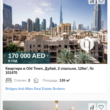
170 000 AED
в год
Квартира в Old Town, Дубай, 2 спальни, 126м², №
101470
Спален:
2
Площадь:
126 м²
Bridges And Allies Real Estate Brokers