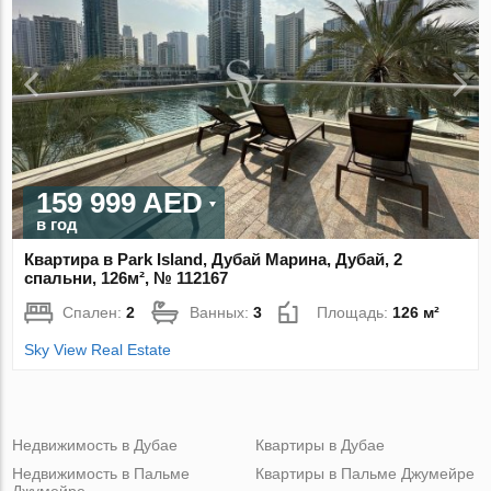
159 999 AED
в год
Квартира в Park Island, Дубай Марина, Дубай, 2
спальни, 126м², № 112167
Спален:
2
Ванных:
3
Площадь:
126 м²
Sky View Real Estate
Недвижимость в Дубае
Квартиры в Дубае
Недвижимость в Пальме
Квартиры в Пальме Джумейре
Джумейре