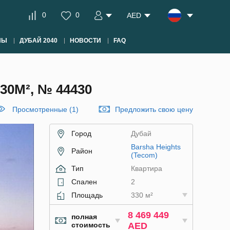
0
0
AED
НЫ
ДУБАЙ 2040
НОВОСТИ
FAQ
0М², № 44430
Просмотренные (1)
Предложить свою цену
Город
Дубай
Barsha Heights
Район
(Tecom)
Тип
Квартира
Спален
2
Площадь
330 м²
8 469 449
полная
стоимость
AED