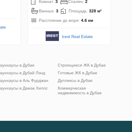
Комнат:
3
Спален:
2
Ванных:
3
Площадь:
328 м²
Расстояние до моря:
4.6 км
tate
Irest Real Estate
аунхаусы в Дубае
Строящиеся ЖК в Дубае
аунхаусы в Дубай Лэнд
Готовые ЖК в Дубае
аунхаусы в Аль Фурджан
Дуплексы в Дубае
аунхаусы в Дамак Хиллс
Коммерческая
недвижимость в Дубае