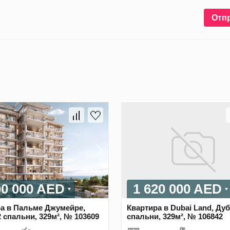
Отп
00 000 AED
1 620 000 AED
а в Пальме Джумейре,
Квартира в Dubai Land, Дуб
2 спальни, 329м², № 103609
спальни, 329м², № 106842