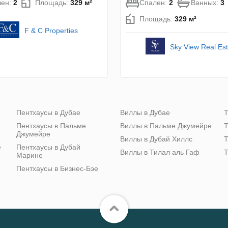
лен:
2
Площадь:
329 м²
Спален:
2
Ванных:
3
Площадь:
329 м²
F & C Properties
Sky View Real Es
Пентхаусы в Дубае
Виллы в Дубае
Т
Пентхаусы в Пальме
Виллы в Пальме Джумейре
Т
Джумейре
Виллы в Дубай Хиллс
Т
е
Пентхаусы в Дубай
Виллы в Тилал аль Гаф
Т
Марине
Пентхаусы в Бизнес-Бэе