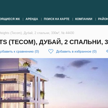
ОЯЩИЕСЯ ЖК
АРЕНДА
ПОИСК НА КАРТЕ
КОМПАНИИ
РАЙО
Heights (Tecom), Дубай, 2 спальни, 330м², № 44430
 (TECOM), ДУБАЙ, 2 СПАЛЬНИ, 33
обавить к сравнению
(
0
)
Добавить в избранное
(
0
)