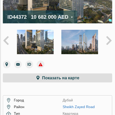
ID44372
10 682 000 AED
Показать на карте
Город
Дубай
Район
Sheikh Zayed Road
Тип
Квартира