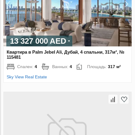
13 327 000 AED
Квартира в Palm Jebel Ali, Дубай, 4 спальни, 317м², №
115481
Спален:
4
Ванных:
4
Площадь:
317 м²
Sky View Real Estate