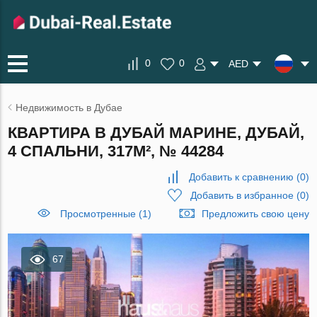
0
0
AED
Недвижимость в Дубае
КВАРТИРА В ДУБАЙ МАРИНЕ, ДУБАЙ,
4 СПАЛЬНИ, 317М², № 44284
Добавить к сравнению
(
0
)
Добавить в избранное
(
0
)
Просмотренные (1)
Предложить свою цену
67