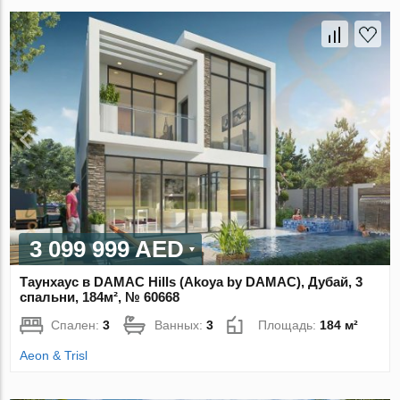
3 099 999 AED
Таунхаус в DAMAC Hills (Akoya by DAMAC), Дубай, 3
спальни, 184м², № 60668
Спален:
3
Ванных:
3
Площадь:
184 м²
Aeon & Trisl