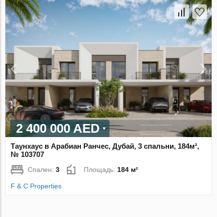
2 400 000 AED
Таунхаус в Арабиан Ранчес, Дубай, 3 спальни, 184м²,
№ 103707
Спален:
3
Площадь:
184 м²
F & C Properties