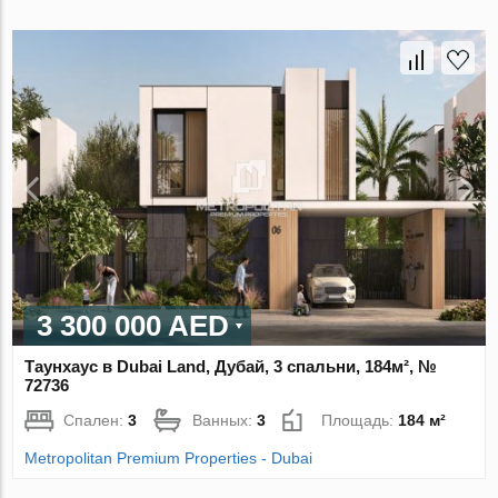
3 300 000 AED
Таунхаус в Dubai Land, Дубай, 3 спальни, 184м², №
72736
Спален:
3
Ванных:
3
Площадь:
184 м²
Metropolitan Premium Properties - Dubai