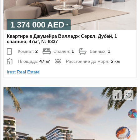
1 374 000 AED
Квартира в Джумейра Вилладж Серкл, Дубай, 1
спальня, 47м², № 8337
Комнат:
2
Спален:
1
Ванных:
1
Площадь:
47 м²
Расстояние до моря:
5 км
Irest Real Estate