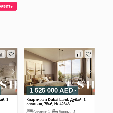
равить
1 525 000 AED
ай, 1
Квартира в Dubai Land, Дубай, 1
спальня, 75м², № 42343
Спален:
1
Ванных:
2