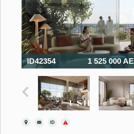
ID42354
1 525 000 A