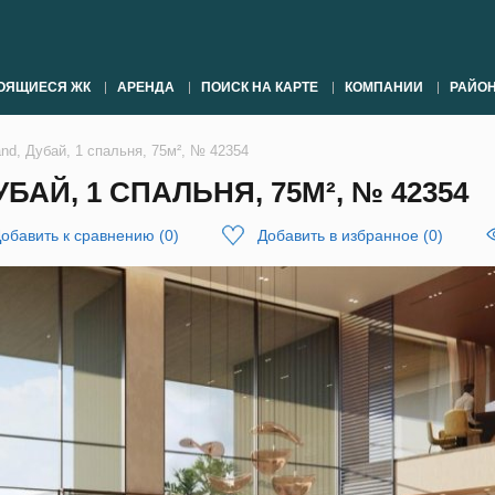
ОЯЩИЕСЯ ЖК
АРЕНДА
ПОИСК НА КАРТЕ
КОМПАНИИ
РАЙО
and, Дубай, 1 спальня, 75м², № 42354
БАЙ, 1 СПАЛЬНЯ, 75М², № 42354
обавить к сравнению
(
0
)
Добавить в избранное
(
0
)