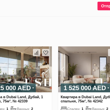
Отп
25 000 AED
1 525 000 AED
а в Dubai Land, Дубай, 1
Квартира в Dubai Land, Дуб
, 75м², № 42339
спальня, 75м², № 42342
лен:
1
Ванных:
2
Спален:
1
Ванных:
2