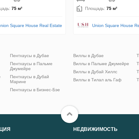
щадь:
75 м²
Площадь:
75 м²
nion Square House Real Estate
Union Square House Re
Пентхаусы в Дубае
Виллы в Дубае
Т
Пентхаусы в Пальме
Виллы в Пальме Джумейре
Т
Джумейре
Виллы в Дубай Хиллс
Т
е
Пентхаусы в Дубай
Виллы в Тилал аль Гаф
Т
Марине
Пентхаусы в Бизнес-Бэе
ЦИЯ
НЕДВИЖИМОСТЬ