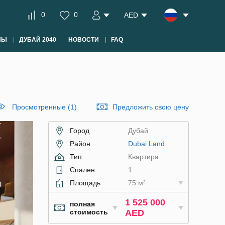
0
0
AED
НЫ
ДУБАЙ 2040
НОВОСТИ
FAQ
Просмотренные (1)
Предложить свою цену
Город
Дубай
Район
Dubai Land
Тип
Квартира
Спален
1
Площадь
75 м²
1 525 000
полная
стоимость
AED