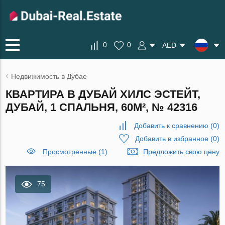
0
0
AED
Недвижимость в Дубае
КВАРТИРА В ДУБАЙ ХИЛС ЭСТЕЙТ,
ДУБАЙ, 1 СПАЛЬНЯ, 60М², № 42316
Добавить к сравнению
(
0
)
Добавить в избранное
(
0
)
Просмотренные (1)
Предложить свою цену
75