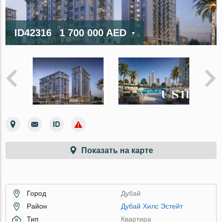
ID42316
1 700 000 AED
Показать на карте
Город
Дубай
Район
Дубай Хилс Эстейт
Тип
Квартира