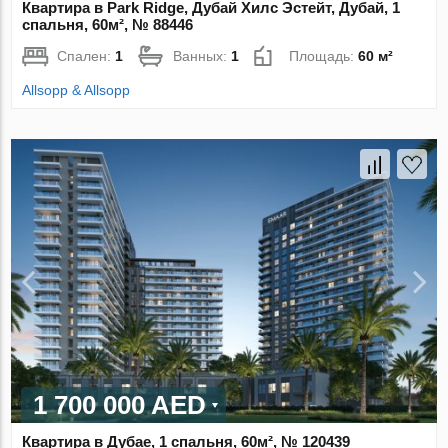
Квартира в Park Ridge, Дубай Хилс Эстейт, Дубай, 1
спальня, 60м², № 88446
Спален:
1
Ванных:
1
Площадь:
60 м²
Allsopp & Allsopp
1 700 000 AED
Квартира в Дубае, 1 спальня, 60м², № 120439