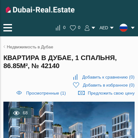
0
0
AED
Недвижимость в Дубае
КВАРТИРА В ДУБАЕ, 1 СПАЛЬНЯ,
86.85М², № 42140
Добавить к сравнению
(
0
)
Добавить в избранное
(
0
)
Просмотренные (1)
Предложить свою цену
68