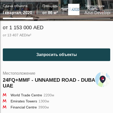
Сдача объекта
Площадь
Застройщик
I квартал, 2020
от 86 м²
Azizi Developm
от 1 153 000 AED
от 13 407 AED/м²
Запросить объекты
Местоположение
24FQ+MMF - UNNAMED ROAD - DUBAI -
UAE
World Trade Centre
2200м
Emirates Towers
1300м
Financial Centre
3900м