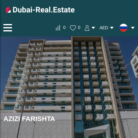
0
0
AED
AZIZI FARISHTA