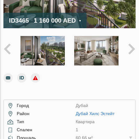
ID3465
1 160 000 AED
Город
Дубай
Район
Дубай Хилс Эстейт
Тип
Квартира
Спален
1
Площадь
60.66 м²